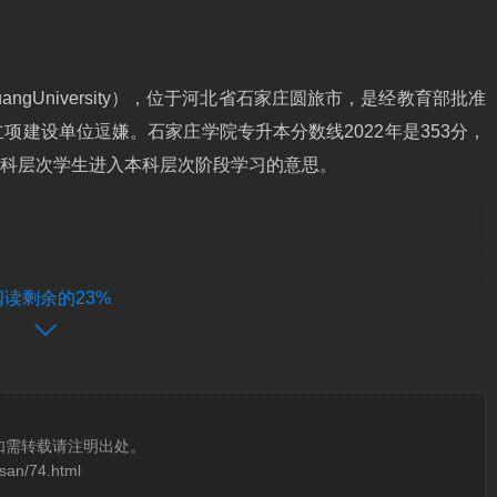
uangUniversity），位于河北省石家庄圆旅市，是经教育部批准
建设单位逗嫌。石家庄学院专升本分数线2022年是353分，
是指专科层次学生进入本科层次阶段学习的意思。
阅读剩余的23%
ty），位于河北省石家庄市，是经教育部批准建立的全日制普通本科院校。
59年更名为石家庄师范专科学校；2004年5月经教育部批准，石
，学校成为河北省省级硕士立项建设单位。
如需转载请注明出处。
san/74.html
、校团委的指导闹伏下代表广大学生利益的组织，是联系学生与