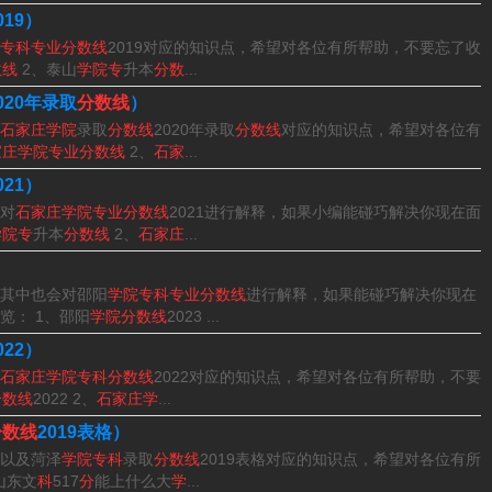
019）
专科专业分数线
2019对应的知识点，希望对各位有所帮助，不要忘了收
数线
2、泰山
学院专
升本
分数
...
这里吧，感谢你花时间阅读本站内容，更多关于石家庄学院专科
020年录取
分数线
）
了在本站及时关注。
石家庄学院
录取
分数线
2020年录取
分数线
对应的知识点，希望对各位有
家庄学院专业分数线
2、
石家
...
021）
对
石家庄学院专业分数线
2021进行解释，如果小编能碰巧解决你现在面
学院专
升本
分数线
2、
石家庄
...
）
其中也会对邵阳
学院专科专业分数线
进行解释，如果能碰巧解决你现在
览： 1、邵阳
学院分数线
2023 ...
022）
石家庄学院专科分数线
2022对应的知识点，希望对各位有所帮助，不要
分数线
2022 2、
石家庄学
...
分数线
2019表格）
以及菏泽
学院专科
录取
分数线
2019表格对应的知识点，希望对各位有所
山东文
科
517
分
能上什么大
学
...