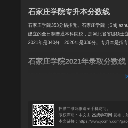
石家庄学院专升本分数线
石家庄学院353分橘指凳。石家庄学院（Shijiazh
建立的全日制普通本科院校，是河北省省级硕士立项
2021年是340分，2020年是336分。专升本
石家庄学院2021年录取分数线
2021年石家庄学院在河北录取分数线为499分。
石家庄学院（Shijiazhuang Universi
学校始建于1958年的石家庄专区师范学院，19
扫描二维码推送至手机访问。
家庄师范专科学校升格为石家庄学院；2016年
版权声明：本文由
杰成学习网
发布，
本文链接：
https://www.jccmn.com/gao
石家庄学院学生会是在校党委和上级学联的领导