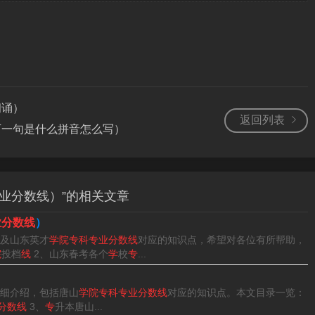
科衡逗技、迎新晚会、志愿服务、社会实践、社团活动等工作的
朗诵）
返回列表
下一句是什么拼音怎么写）
业分数线）”的相关文章
业分数线
）
及山东英才
学院专科专业分数线
对应的知识点，希望对各位有所帮助，
院
投档
线
2、山东春考各个
学
校
专
...
）
细介绍，包括唐山
学院专科专业分数线
对应的知识点。本文目录一览：
分数线
3、
专
升本唐山...