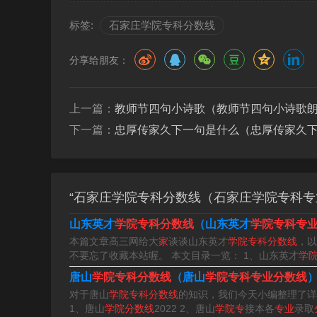
学校的桥梁和纽带。负责文化艺咐弯卖术、学术
标签:
石家庄学院专科分数线
组织、筹备与协调工作。
分享给朋友：
上一篇：
教师节四句小诗歌（教师节四句小诗歌
下一篇：
忠厚传家久下一句是什么（忠厚传家久
“石家庄学院专科分数线（石家庄学院专科专
山东英才
学院专科分数线
（山东英才
学院专科专
本篇文章高三网给大
家
谈谈山东英才
学院专科分数线
，以
不要忘了收藏本站喔。 本文目录一览： 1、山东英才
学
唐山
学院专科分数线
（唐山
学院专科专业分数线
对于唐山
学院专科分数线
的知识，我们今天小编整理了详
1、唐山
学院分数线
2022 2、唐山
学院专
接本各
专业
录取