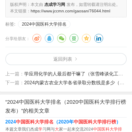
版权声明：本文由
杰成学习网
发布，如需转载请注明出处。
3、第五轮临床医学排名大学排名：上海交通大学、北京协
本文链接：
https://www.jccmn.com/gaosan/76044.html
和医学院、复旦大学。上海交通大学 上海交通大学医学院
标签:
2024中国医科大学排名
临床研究中心于2017年6月15日成立，2019年成为医学院
内设独立运行的二级研究机构，直属于交大医学院。
分享给朋友：
4、根据2022年临床医学专业大学排名，全国一共有101所
高校上榜（获得B及以上评级），其中北京协和医学院、北
返回列表
京大学、上海交通大学、复旦大学4所高校临床医学专业被
评为A+，位列全国大学排名前4强。
上一篇：
学应用化学的人最后都干嘛了（张雪峰谈化工专业）
下一篇：
2024内蒙古农业大学各省录取分数线是多少（内蒙古农业大学2021年最低投档线）
5、年临床医学专业大学排名中，排名第一的是上海交通大
学，复旦大学排名第二，北京大学排名第三。临床医学专
“2024中国医科大学排名（2020中国医科大学排行榜
业就业方向：医疗机构临床诊断、手术治疗、临床治疗、
发布）”的相关文章
病理化验。
2024
中国医科大学排名
（2020年
中国医科大学排行榜
）
6、南方医科大学 南方医科大学（Southern Medical Unive
本篇文章我们杰成
学
习网与
大
家一起来交流2024
中国医科大学排