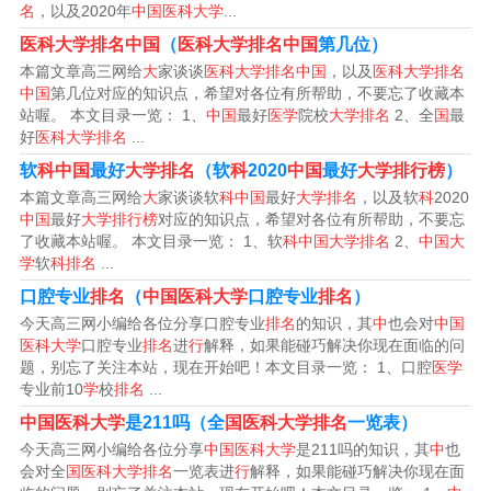
名
，以及2020年
中国医科大学
...
rsity），位于广东省广州市，是全国首批“部委省”共建高
医科大学排名中国
（
医科大学排名中国
第几位）
校，全国首批开设八年制本硕博连读临床医学专业的8所高
本篇文章高三网给
大
家谈谈
医科大学排名中国
，以及
医科大学排名
校之一。
中国
第几位对应的知识点，希望对各位有所帮助，不要忘了收藏本
站喔。 本文目录一览： 1、
中国
最好
医学
院校
大学排名
2、全
国
最
好
医科大学排名
...
全国医科大学排名一览表
软
科中国
最好
大学排名
（软
科
2020
中国
最好
大学排行榜
）
医生是一个受人尊敬的行业，许多毕业生都希望可以报一
本篇文章高三网给
大
家谈谈软
科中国
最好
大学排名
，以及软
科
2020
中国
最好
大学排行榜
对应的知识点，希望对各位有所帮助，不要忘
个好的医学大学，为了我来分享下医学专业大学排名。
了收藏本站喔。 本文目录一览： 1、软
科中国大学排名
2、
中国大
学
软
科排名
...
首都医科大学是北京市重点高等院校，在全国医科大学排
口腔专业
排名
（
中国医科大学
口腔专业
排名
）
名中位局第三名，是“卓越医生教育培养计划”试点高校。
今天高三网小编给各位分享口腔专业
排名
的知识，其
中
也会对
中国
医科大学
口腔专业
排名
进
行
解释，如果能碰巧解决你现在面临的问
医学类大学全国排名如下：北京协和医学院 世界一流学科
题，别忘了关注本站，现在开始吧！本文目录一览： 1、口腔
医学
专业前10
学
校
排名
...
建设学科：生物学、生物医学工程、临床医学、药学。一
中国医科大学
是211吗（全
国医科大学排名
一览表）
级学科国家重点学科：生物学、药学。
今天高三网小编给各位分享
中国医科大学
是211吗的知识，其
中
也
会对全
国医科大学排名
一览表进
行
解释，如果能碰巧解决你现在面
全国临床医学专业大学的排名如下：其中排名第一的是清