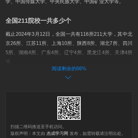
学、中国传媒大学、中央民族大学、中国矿业大学等。
全国211院校一共多少个
截止2024年3月12日，全国一共有116所211大学，其中北
京26所、江苏11所、上海10所、陕西8所、湖北7所、四川
5所、湖南4所、广东4所、辽宁4所、黑龙江4所、天津4所
等。
阅读剩余的66%
根据查询中国教育在线网显示：全国211大学共有116所，
211工程是中国政府为了迎接新世纪，重点支持国内100多
所高校建设的一系列高等教育发展计划，旨在提升中国高
等教育的整体水平，培养更多的高级专门人才。
一共有116个211大学。211是国家面向21世纪、重点建设1
扫描二维码推送至手机访问。
00所左右的高等学校和一批重点学科的建设工程，211就
版权声明：本文由
杰成学习网
发布，如需转载请注明出处。
是这个工程代号，目前一共有116所。