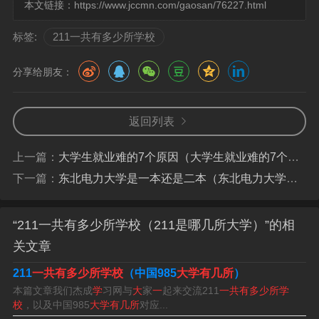
本文链接：
https://www.jccmn.com/gaosan/76227.html
要考上211大学，首先需要具备一定的学业基础和学习能
标签:
211一共有多少所学校
力。一般来说，高考分数至少要在600分左右才有被录取的
机会。对于一些地理位置不具备优势的211大学，分数线会
分享给朋友：
相对较低一些，但一般也在570分以上。
返回列表
全国211大学共有113所，北京有26所、上海有9所、天津
有4所、重庆有2所等。
上一篇：
大学生就业难的7个原因（大学生就业难的7个原因分析）
下一篇：
东北电力大学是一本还是二本（东北电力大学是一本还是二本分数线）
211一共多少所大学
一共有116个211大学。211是国家面向21世纪、重点建设1
“211一共有多少所学校（211是哪几所大学）”的相
00所左右的高等学校和一批重点学科的建设工程，211就
关文章
是这个工程代号，目前一共有116所。
211
一共有多少所学校
（中国985
大学有几所
）
本篇文章我们杰成
学
习网与
大
家
一
起来交流211
一共有多少所学
截止2024年3月12日，全国一共有116所211大学，其中北
校
，以及中国985
大学有几所
对应...