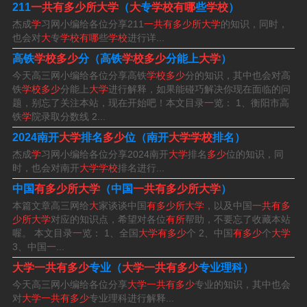
京26所、江苏11所、上海10所、陕西8所、湖北7所、四川
211
一共有多少所大学
（
大
专
学校有哪
些
学校
）
5所、湖南4所、广东4所、辽宁4所、黑龙江4所、天津4所
杰成
学
习网小编给各位分享211
一共有多少所大学
的知识，同时，
也会对
大
专
学校有哪
些
学校
进行详...
等。
高铁
学校多少
分（高铁
学校多少
分能上
大学
）
根据查询中国教育在线网显示：全国211大学共有116所，
今天高三网小编给各位分享高铁
学校多少
分的知识，其中也会对高
铁
学校多少
分能上
大学
进行解释，如果能碰巧解决你现在面临的问
211工程是中国政府为了迎接新世纪，重点支持国内100多
题，别忘了关注本站，现在开始吧！本文目录
一
览： 1、衡阳市高
所高校建设的一系列高等教育发展计划，旨在提升中国高
铁
学
院录取分数线 2...
等教育的整体水平，培养更多的高级专门人才。
2024南开
大学
排名
多少
位（南开
大学学校
排名）
杰成
学
习网小编给各位分享2024南开
大学
排名
多少
位的知识，同
全国211大学共116所，每个省至少1所，部分省多所。按
时，也会对南开
大学学校
排名进行...
实力分为8档： 国家优先发展大学：清华、北大。这两所
中国
有多少所大学
（中国
一共有多少所大学
）
本篇文章高三网给
大
家谈谈中国
有多少所大学
，以及中国
一共有多
学校最早被确认为“世界一流大学”，并获得教育部高额拨
少所大学
对应的知识点，希望对各位
有所
帮助，不要忘了收藏本站
款。
喔。 本文目录
一
览： 1、全国
大学有多少
个 2、中国
有多少
个
大学
3、中国
一
...
大学一共有多少
专业（
大学一共有多少
专业理科）
今天高三网小编给各位分享
大学一共有多少
专业的知识，其中也会
对
大学一共有多少
专业理科进行解释...