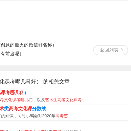
英语、大学语文。艺术类：政治、英语、艺术概论。经管类：政
民法。教育学类：政治、英语、教育理论。
(历史、地理、政治)四门科目艺术考生的高考目前没有改革，艺
年的年初全省统一举行此为决定艺考生录取的重要排名考试。
有创意的最火的微信群名称）
(历史、地理、政治)四门科目。艺术考生的高考目前没有改革，
返回列表
术有前途呢）
高考年的年初全省统一举行。此为决定艺考生录取的重要排名考
化课考语文、数学、英语、文学综合(历史、地理、政治)四门科
化课考哪几科好）”的相关文章
学综合(物理、化学、生物)四门科目。
化课考哪几科
）
考文化课考哪几
门，以及
艺术生高考文化课考
...
文理类的地区，文科生考语文、数学、英语、文学综合（历史、
术
类
高考文化课
分数线
英语、科学综合（物理、化学、生物）四门科目。
的知识，同时小编会对2020年
高考艺
...
的。
）