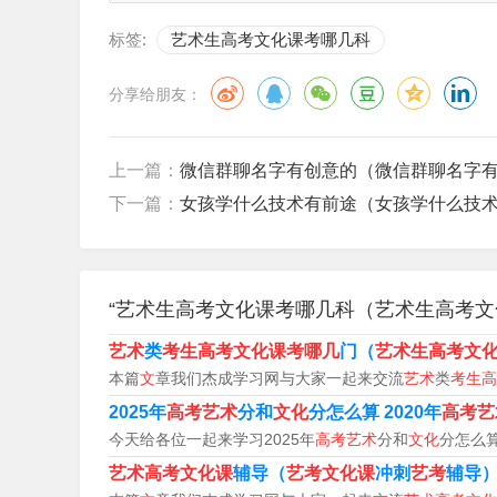
1、各专业具体考试科目如下：文史类：政治、
标签:
艺术生高考文化课考哪几科
治、英语、高等数学二。法学类：政治、英语、
分享给朋友：
2、高考艺术生文化课考数学、语文、英语和文综
术生高考的内容有：专业考试，俗称艺考于高考
上一篇：
微信群聊名字有创意的（微信群聊名字
3、高考艺术生文化课考数学、语文、英语和文综
下一篇：
女孩学什么技术有前途（女孩学什么技
艺术生高考的内容有：专业考试，俗称艺考。于
试。
4、对于高考分为文理类的地区，艺考生文科生文
“艺术生高考文化课考哪几科（艺术生高考文
目。艺考生理科生文化课考语文、数学、英语、科
艺术
类
考生高考文化课考哪几
门（
艺术生高考文
本篇
文
章我们杰成学习网与大家一起来交流
艺术
类
考生高
5、艺考生文化课考的科目如下：对于高考分为
2025年
高考艺术
分和
文化
分怎么算 2020年
高考艺
地理、政治）四门科目，理科生考语文、数学、
今天给各位一起来学习2025年
高考艺术
分和
文化
分怎么算
6、艺考生和普通高考生考核的文化课科目是一致
艺术高考文化课
辅导（
艺考文化课
冲刺
艺考
辅导