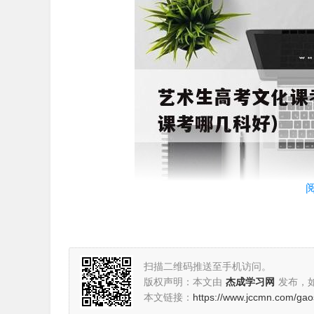
扫描二维码推送至手机访问。
版权声明：本文由
杰成学习网
发布，
艺考生文化课考几门
本文链接：
https://www.jccmn.com/ga