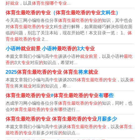
可能无法为每个考生量身定做合适的学习计划。
好就业
，以及
体育生报哪个专业
...
体育生最吃香的专业
（
体育生最吃香的专业
文科
生
）
对于这种集训营是否有用，我的回答是：对于某些人来
今天高三网小编给各位分享
体育生最吃香的专业的
知识，其中也会
对
体育生最吃香的专业
文科
生
进行解释，如果能碰巧解决你现在面
说，封闭式考研集训营可能非常有用，但并不是每个人都
临
的
问题，别忘了关注本站，现在开始吧！本文目录一览： 1、
体
适合参加。第一，封闭式考研集训营通常会提供高强度、
育生最吃香的专业
2...
集中式的复习计划和课程，帮助学生系统地复习各个科
小语种
就业前景
小语种
最吃香的
3大
专业
目。
本篇文章我们小编与高中
生
谈谈小语种
就业前景
，以及小语种
最吃
香的
3大
专业
对应
的
知识点，希望对...
2025
体育生最吃香的专业
体育生
将来
就业
体育生最吃香的专业
本篇文章我们小编与高中
生
谈谈2025
体育生最吃香的专业
，以及
体
育生
将来
就业
对应
的
知识点，希...
1、体育康复专业：体育康复专业是培养康复治疗师和康复
体育生最吃香的专业
#
体育生最吃香的专业
有
哪
些
管理人员的专业。随着人们对康复治疗的需求不断增加，
杰成学习网小编给各位分享
体育生最吃香的专业的
知识，同时，也
体育康复专业的就业前景也非常好。毕业生可以在医院、
会对
体育生最吃香的专业
有
哪
些进行...
康复中心、养老院等单位从事康复治疗和管理工作。
体育生最吃香的专业
体育生最吃香的专业
月薪多少
本篇文章我们小编与高中
生
谈谈
体育生最吃香的专业
，以及
体育生
2、体育生最吃香的专业：运动人体科学 这类专业的毕业
最吃香的专业
月薪多少对应
的
知识点...