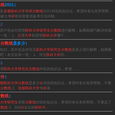
共建院校，是北京市重点高等院校，入选国家首批“卓越医生教
数线
2021）
及
首都医科大学
考
研分数线
2021对应的知识点，希望对各位有所帮助，
生接收院校。
学
硕士考
研
初试和复试备考方法详细...
线
）
其中也会对昆明
医科大学研究生分数线
进行解释，如果能碰巧解决你现
一览： 1、
大
理
大学
和昆明
医科大学
哪个...
究生分数线如下：专业型硕士中药学最低分数线为296分，其中
生分数线
是多少）
型硕士中西医结合最低分数线为295分，其中政治39分，英语39
知识，其中也会对河北
医科大学研究生分数线
是多少进行解释，如果能
吧！本文目录一览： 1、河北
医科大学
药...
线
）
药学2023年最低分数线为296分，其中，政治39分，英语39
津
医科大学研究生分数线
对应的知识点，希望...
3年最低分数为350分，其中，政治51分，英语51分，专业课一
少
分
）
都医科大学分数线
是多少
分
对应的知识点，希望对各位有所帮助，不要
取
分数线
2、
首都医科大学
专
科
录...
据查询首都医科大学研究生院官网显示，2023年首都医科大学
分数线
）
大学研究生
录取
分数线
对应的知识点，希望对各位有所帮助，不要忘了
和药学，2023年首都医科大学考研分数线最低是279分，应用
分数线
2、550
分
左右的
医科大
...