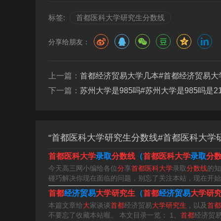
标签:
首都医科大学研究生分数线
根据掌上考研得知，首都医科大学专业型硕士中药学
专业课一117分等。专业型硕士应用心理2023年
分享给朋友：
分等。
年首都医科大学考研分数线：口腔医学分数线310
上一篇：
首都经济贸易大学几本#首都经济贸易大
9，护理学320。
下一篇：
苏州大学是985吗#苏州大学是985吗是2
您好，您是想问2023年首都医科大学硕士研究生
数线是310。进入2023年首都医科大学官网，
“首都医科大学研究生分数线#首都医科大学研
10。
首都医科大学
录取
分数线
（
首都医科大学
录取
分
首都医科大学研究生录取分数线为279分。根据查
今天高三网小编给各位
分
享
首都医科大学
录取
分数线
的知
政治教育考研总分分数线为326分，为生物学和药
碰巧解决你现在面临的问题，别忘了关注本站，现在开始
学考研总分分数线为350分。
首都
经济贸易
大学研究生
（
首都
经济贸易
大学研
本篇文章给
大
家谈谈
首都
经济贸易
大学研究生
，以及
首都
分。根据查询首都医科大学官网显示，首都医科大学
不要忘了收藏本站喔。 本文目录一览： 1、
首都
经济贸