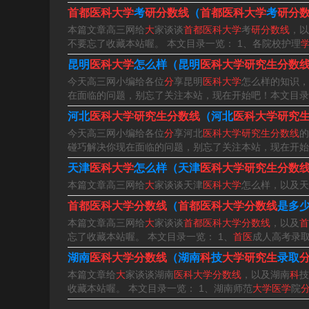
北京市人民政府、国家卫生健康委员会、教育部
首都医科大学
考
研分数线
（
首都医科大学
考
研分
本篇文章高三网给
大
家谈谈
首都医科大学
考
研分数线
，以
育培养计划”试点高校、中国政府奖学金来华留学
不要忘了收藏本站喔。 本文目录一览： 1、各院校护理
昆明
医科大学
怎么样（昆明
医科大学研究生分数
首都医科大学研究生分数线
今天高三网小编给各位
分
享昆明
医科大学
怎么样的知识，
在面临的问题，别忘了关注本站，现在开始吧！本文目录
1、根据掌上考研得知，2023年首都医科大学研
河北
医科大学研究生分数线
（河北
医科大学研究
政治39分，英语39分，专业课一117分。学术
今天高三网小编给各位
分
享河北
医科大学研究生分数线
的
碰巧解决你现在面临的问题，别忘了关注本站，现在开始
分，专业课一117分。
天津
医科大学
怎么样（天津
医科大学研究生分数
2、根据掌上考研得知，首都医科大学专业型硕士中
本篇文章高三网给
大
家谈谈天津
医科大学
怎么样，以及天
分，专业课一117分等。专业型硕士应用心理202
首都医科大学分数线
（
首都医科大学分数线
是多
本篇文章高三网给
大
家谈谈
首都医科大学分数线
，以及
首
153分等。
忘了收藏本站喔。 本文目录一览： 1、
首医
成人高考录
3、首都医科大学研究生录取分数线为279分。根
湖南
医科大学分数线
（湖南
科
技
大学研究生
录取
本篇文章给
大
家谈谈湖南
医科大学分数线
，以及湖南
科
技
思想政治教育考研总分分数线为326分，为生物学
收藏本站喔。 本文目录一览： 1、湖南师范
大学医学
院
心理学考研总分分数线为350分。