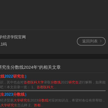
2023年最低分数线为296分，其中，政治39分，英语39分，
最低分数为350分，其中，政治51分，英语51分，专业课一153
，临床医学分数线330，应用心理分数线350，药学、生物学27
学经济学院官网
返回列表
11吗
录取分数线是多少吗？2023年首都医科大学硕士研究生录取分
点击研究生考试信息可知，2023年该校硕士研究生录取分数线是3
究生分数线2024年”的相关文章
数线
2022
研究生
）
询首都医科大学研究生院官网显示，2023年首都医科大学思想
识，其中也会对
首都医科大学
录取
分数线
2022
研究生
进行解释，如果能
学，2023年首都医科大学考研分数线最低是279分，应用心理
吧！本文目录一览： 1、
首都医科大
...
究生
2023
分数线
）
经济贸易
大学研究生
2023
分数线
对应的知识点，希望对各位有所帮助，
2023年研究生统招最低录取分数是326分。首都医科大学是
易
大学研究生
怎么样 2、
首都
...