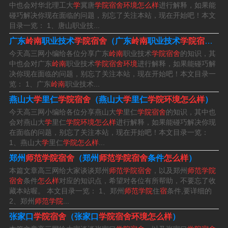
中也会对华北理工大
学
冀唐
学院宿舍环境怎么样
进行解释，如果能
比三区便宜；我是住在二区学生公寓的，住的是十个人，
碰巧解决你现在面临的问题，别忘了关注本站，现在开始吧！本文
宿舍每人都有一个小柜子。
目录一览： 1、唐山职业技...
广东
岭南
职业技术
学院宿舍
（广东
岭南
职业技术
学院宿舍环境
3、空调电扇齐上阵岭师的每一间宿舍都配备了空调和电
今天高三网小编给各位分享广东
岭南
职业技术
学院宿舍
的知识，其
扇，在一定情况下也是节省了电费，回到宿舍后也可以尽
中也会对广东
岭南
职业技术
学院宿舍环境
进行解释，如果能碰巧解
决你现在面临的问题，别忘了关注本站，现在开始吧！本文目录一
情享受清凉哦。喝水很方便每间寝室都配有饮水机，饮用
览： 1、广东
岭南
职业技术...
桶装水需购买水票，水票可到昌明苑楼下的水厂购买，也
燕山大
学
里仁
学院宿舍
（燕山大
学
里仁
学院环境怎么样
）
可在水厂人员送水时购买。一般以宿舍为单位购买水票，
今天高三网小编给各位分享燕山大
学
里仁
学院宿舍
的知识，其中也
会对燕山大
学
里仁
学院环境怎么样
进行解释，如果能碰巧解决你现
每桶5元。
在面临的问题，别忘了关注本站，现在开始吧！本文目录一览：
1、燕山大
学
里仁
学院怎么样
...
4、岭南师范学院宿舍很好。岭南师范学院宿舍条件良好。
郑州
师范学院宿舍
（郑州
师范学院宿舍
条件
怎么样
）
学院提供舒适、安全的宿舍环境，宿舍楼设施齐全，配备
本篇文章高三网给大家谈谈郑州
师范学院宿舍
，以及郑州
师范学院
了基本的生活设施和学习设备。宿舍楼内有公共区域供学
宿舍
条件
怎么样
对应的知识点，希望对各位有所帮助，不要忘了收
藏本站喔。 本文目录一览： 1、郑州
师范学院
住
宿
条件,要详细的
生休闲和社交，同时也提供24小时的安保服务，确保学生
2、郑州
师范学院
...
的安全。学院还注重宿舍管理，定期进行卫生清洁和设施
张家口
学院宿舍
（张家口
学院宿舍环境怎么样
）
维护，为学生提供一个整洁、舒适的居住环境。