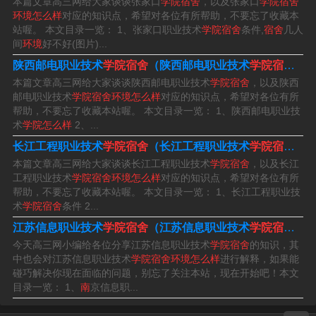
本篇文章高三网给大家谈谈张家口
学院宿舍
，以及张家口
学院宿舍
环境怎么样
对应的知识点，希望对各位有所帮助，不要忘了收藏本
5、男生只有一栋宿舍楼是上床下桌 ，女生大多数都是上
站喔。 本文目录一览： 1、张家口职业技术
学院宿舍
条件,
宿舍
几人
间
环境
好不好(图片)...
床下桌 ，也有部分是上下床，主要看你是什么专业分配到
陕西邮电职业技术
学院宿舍
（陕西邮电职业技术
学院宿舍环境怎么样
哪一栋宿舍楼哦，热水的话是需要买热水卡在走廊拿桶打
本篇文章高三网给大家谈谈陕西邮电职业技术
学院宿舍
，以及陕西
热水的， 只有一栋新建的宿舍楼是浴室有热水直供 。
邮电职业技术
学院宿舍环境怎么样
对应的知识点，希望对各位有所
帮助，不要忘了收藏本站喔。 本文目录一览： 1、陕西邮电职业技
6、岭南师范的宿舍满人是6人一宿舍，有的是上床下桌，
术
学院怎么样
2、...
有的是上下床。宿舍时按照专业分配的。男生在旧区有一
长江工程职业技术
学院宿舍
（长江工程职业技术
学院宿舍环境怎么样
栋宿舍楼是综合澡堂厕所的，不过住宿费基本是其他宿舍
本篇文章高三网给大家谈谈长江工程职业技术
学院宿舍
，以及长江
工程职业技术
学院宿舍环境怎么样
对应的知识点，希望对各位有所
的一半。1位于鸿园饭堂旁边，上尚勇苑旁边，也是湛师20
帮助，不要忘了收藏本站喔。 本文目录一览： 1、长江工程职业技
11年9刚竣工的宿舍。
术
学院宿舍
条件 2...
江苏信息职业技术
学院宿舍
（江苏信息职业技术
学院宿舍环境怎么样
今天高三网小编给各位分享江苏信息职业技术
学院宿舍
的知识，其
中也会对江苏信息职业技术
学院宿舍环境怎么样
进行解释，如果能
碰巧解决你现在面临的问题，别忘了关注本站，现在开始吧！本文
目录一览： 1、
南
京信息职...