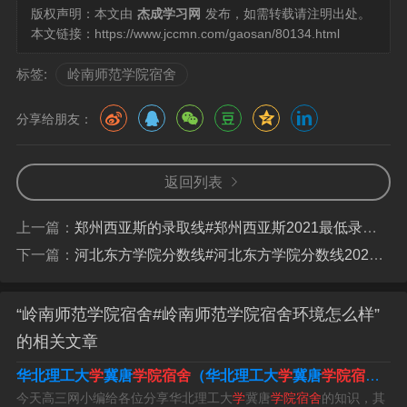
范学院舞蹈专业就业率在87%，2021年岭南师范学院舞蹈
版权声明：本文由
杰成学习网
发布，如需转载请注明出处。
本文链接：
https://www.jccmn.com/gaosan/80134.html
专业就业率在79%。大多数都是从事教学工作，也有部分
学生自己创业，开设舞蹈班等。岭南师范学院，简称岭南
标签:
岭南师范学院宿舍
师院、岭师，位于广东省湛江市，成立于1904年，是一所
由广东省教育厅主管的公办普通高等学校。
分享给朋友：
岭南师范学院基础教育学院北校区男生宿舍怎
返回列表
么样
上一篇：
郑州西亚斯的录取线#郑州西亚斯2021最低录取分数线
1、岭南师范学院基础教育学院北校区男生宿舍环境还不
下一篇：
河北东方学院分数线#河北东方学院分数线2022专科
错。
2、北校区坏境还可以，不会很吵，因为不近县中心.校区
“岭南师范学院宿舍#岭南师范学院宿舍环境怎么样”
不大，宿舍有三栋，一栋是三区学生公寓，住六个人，六
的相关文章
张床全部都在一边，另一边是六张桌子和书架；一栋是一
华北理工大
学
冀唐
学院宿舍
（华北理工大
学
冀唐
学院宿舍环境怎么样
区学生公寓，不太清楚，坏境就没有三区好，当然格也会
今天高三网小编给各位分享华北理工大
学
冀唐
学院宿舍
的知识，其