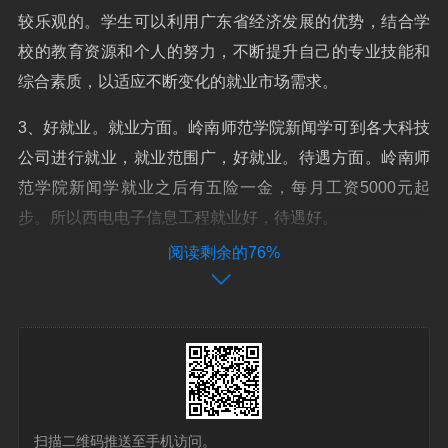
较乐观的。学生可以利用广东省经济发展的优势，结合学
校的教育资源和个人的努力，不断提升自己的专业技能和
综合素质，以适应不断变化的就业市场需求。
3、好就业。就业方面。岭南师范学院新闻学可到各大科技
公司进行就业，就业范围广，好就业。待遇方面。岭南师
范学院新闻学就业之后有五险一金，每月工资5000元起
步。所以西电电子信息工程就业好，待遇好。
阅读剩余的76%
4、好。根据查询岭南师范学院官网得知，生物科学就业前
景较好，包括生物医药领域、制药公司、生物技术公司、
医疗器械公司。生物科学专业毕业生还可以选择继续深
造，攻读硕士或博士学位，从事科研或教育相关的职业。
这将提供更广阔的发展机会。
5、高。根据查询岭南师范学院官网可知，2022年岭南师
扫描二维码推送至手机访问。