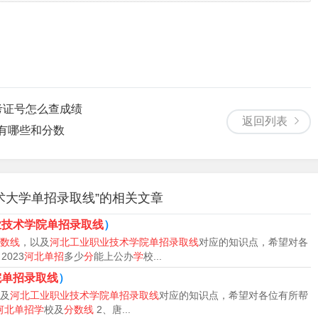
，沧州职业技术学院单招录取分数线是426分。
江省（普通类专科批A段）最低录取分数分别为：理科254分、
分数分别为：理科305分、文科263分。在江西省（普通类专科
分。
考证号怎么查成绩
返回列表
据查询沧州职业技术学院官网显示，2023年沧州职业技术学院对口
有哪些和分数
最低分是416分。
术大学单招录取线”的相关文章
业技术学院单招录取线
）
数线
，以及
河北工业职业技术学院单招录取线
对应的知识点，希望对各
2023
河北单招
多少
分
能上公办
学
校...
院单招录取线
）
及
河北工业职业技术学院单招录取线
对应的知识点，希望对各位有所帮
河北单招学
校及
分数线
2、唐...