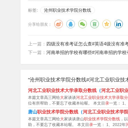
4、分。根据查询沧州职业技术学院相关信息得知
标签:
沧州职业技术学院分数线
5、年沧州职业技术学院单招录取线如下：在黑龙
分享给朋友：
文科288分。在安徽省（普通类专科批）最低录取
批）最低录取分数分别为：理科150分、文科150
上一篇：
四级没有准考证怎么查#英语4级没有准
6、财经类：464分，畜牧兽医类：416分。根
下一篇：
河南单招的学校有哪些#河南单招的学校
高考财经类录取最低分是464分，畜牧兽医类录取
“沧州职业技术学院分数线#河北工业职业技
河北工业职业技术大学录取分数线
（
河北工业职
本篇文章高三网给
大
家谈谈
河北工业职业技术大学录取分
位有所帮助，不要忘了收藏本站喔。 本文目
录
一览： 1、
唐山
职业技术学院分数线
（
河北工业职业技术学
本篇文章高三网给
大
家谈谈唐山
职业技术学院分数线
，以
助，不要忘了收藏本站喔。 本文目
录
一览： 1、2022年