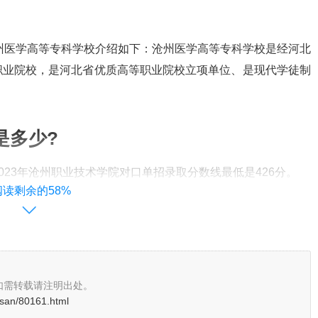
。
沧州医学高等专科学校介绍如下：沧州医学高等专科学校是经河北
职业院校，是河北省优质高等职业院校立项单位、是现代学徒制
是多少?
023年沧州职业技术学院对口单招录取分数线最低是426分。
阅读剩余的58%
海理工职业学院2023年单招对口机械类录取控制线是426，
业技术学院单招录取分数线是426分，单招考生分数在426分
学校上学。单招，是普通高职院校提前单独招生的简称。
技术学院高校单招考试一类投档2023年分数线426分，沧州
如需转载请注明出处。
人民政府批准建立的全日制普通学校高等职业院校。
osan/80161.html