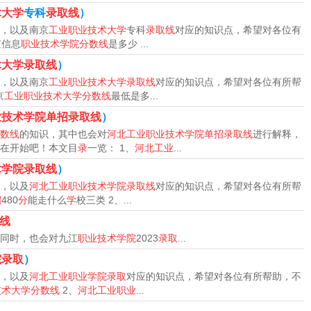
术大学
专科
录取线
）
，以及南京
工业职业技术大学
专科
录取线
对应的知识点，希望对各位有
京信息
职业技术学院分数线
是多少 ...
术大学录取线
）
，以及南京
工业职业技术大学录取线
对应的知识点，希望对各位有所帮
京
工业职业技术大学分数线
最低是多...
业技术学院单招录取线
）
数线
的知识，其中也会对
河北工业职业技术学院单招录取线
进行解释，
在开始吧！本文目
录
一览： 1、
河北工业
...
术学院录取线
）
，以及
河北工业职业技术学院录取线
对应的知识点，希望对各位有所帮
招
480
分
能走什么
学
校三类 2、...
院成人高考2023年录取最低分为130分。沧州职业技术学院
线
业院校，学院始于1958年创建的天津专区津沧化工学院。
同时，也会对九江
职业技术学院
2023
录取
...
术学院在天津省专科批普通类最低录取分数线为229分。沧州职
院录取
）
，以及
河北工业职业学院录取
对应的知识点，希望对各位有所帮助，不
为350分。沧州职业技术学院在河北省专科批中外合作办学最
技术大学分数线
2、
河北工业职业
...