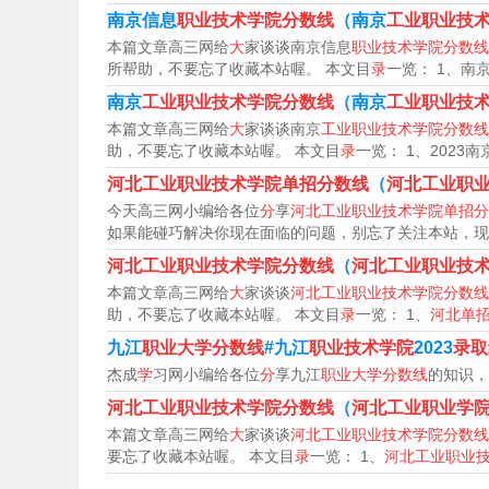
南京信息
职业技术学院分数线
（南京
工业职业技
本篇文章高三网给
大
家谈谈南京信息
职业技术学院分数线
所帮助，不要忘了收藏本站喔。 本文目
录
一览： 1、南
南京
工业职业技术学院分数线
（南京
工业职业技
本篇文章高三网给
大
家谈谈南京
工业职业技术学院分数线
助，不要忘了收藏本站喔。 本文目
录
一览： 1、2023南
河北工业职业技术学院单招分数线
（
河北工业职
今天高三网小编给各位
分
享
河北工业职业技术学院单招分
如果能碰巧解决你现在面临的问题，别忘了关注本站，现
沧州职业技术学院2023录取线
河北工业职业技术学院分数线
（
河北工业职业技
本篇文章高三网给
大
家谈谈
河北工业职业技术学院分数线
助，不要忘了收藏本站喔。 本文目
录
一览： 1、
河北单
分。根据查询希赛成人高考网显示，沧州职业技术学
九江
职业大学分数线
#九江
职业技术学院
2023
录取
是经河北省人民政府批准建立的全日制普通高等职
杰成
学
习网小编给各位
分
享九江
职业大学分数线
的知识，
沧州职业技术学院2023录取线如下：沧州职业技
河北工业职业技术学院分数线
（
河北工业职业学
本篇文章高三网给
大
家谈谈
河北工业职业技术学院分数线
业技术学院在河北省专科批普通类最低录取分数线
要忘了收藏本站喔。 本文目
录
一览： 1、
河北工业职业
低录取分数线为380分。