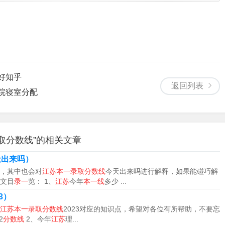
好知乎
返回列表
院寝室分配
分，本科线448分；历史类：特招线527分，本科线474分。从2
科批，没有本科一批了。
录取分数线”的相关文章
本一线录取最低分数为530分。不同的省市本一线也不同，高考
航空航天大学、北京工业大学、北京理工大学、北京林业大学、
天出来吗）
，其中也会对
江苏本一录取分数线
今天出来吗进行解释，如果能碰巧解
文目
录一
览： 1、
江苏
今年
本一线
多少 ...
是525分。本科一批是指高考录取中的一种批次，通常是指招收分数
23）
江苏本一录取分数线
2023对应的知识点，希望对各位有所帮助，不要忘
会因不同省份和不同年份而有所不同。每年高考后，各个省份根
2
分数线
2、今年
江苏
理...