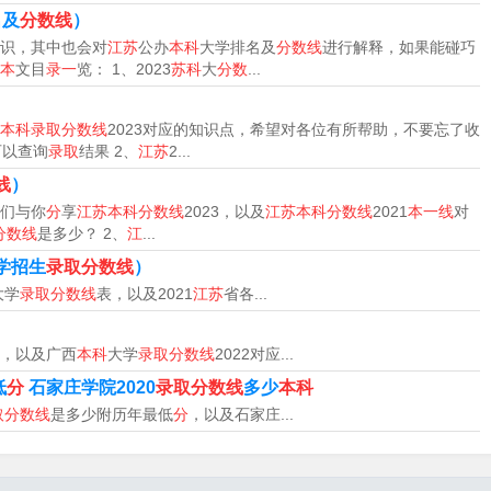
科一批的分数线。
名及
分数线
）
识，其中也会对
江苏
公办
本科
大学排名及
分数线
进行解释，如果能碰巧
线为：485分、理科一本录取分数线为：463分。宁夏省文科
本
文目
录一
览： 1、2023
苏科
大
分数
...
为：397分。江西省文科一本录取分数线为：533分、理科一本
本科录取分数线
2023对应的知识点，希望对各位有所帮助，不要忘了收
可以查询
录取
结果 2、
江苏
2...
）：总分439分。体育类：文化科总分365分，体育术科203
线
）
分。音乐类（含音乐学、音乐表演-声乐、音乐表演-器乐）：文化
们与你
分
享
江苏本科分数线
2023，以及
江苏本科分数线
2021
本一线
对
分310分，舞蹈术科195分。
分数线
是多少？ 2、
江
...
学招生
录取分数线
）
局信息显示，2023年江苏省高考成绩各批次录取分数线正式公布，
大学
录取分数线
表，以及2021
江苏
省各...
6分，特殊类型招生控制线历史类525分。
，以及广西
本科
大学
录取分数线
2022对应...
低
分
石家庄学院2020
录取分数线
多少
本科
取分数线
是多少附历年最低
分
，以及石家庄...
类471 分，物理等科目类429分。2022年6月24日下午，江
普通高校招生第一阶段录取控制分数线。6月24日下午，江苏省