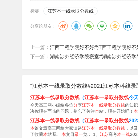
标签:
江苏本一线录取分数线
分享给朋友：
上一篇：
江西工程学院好不好#江西工程学院好不
2023年本一线多少分
下一篇：
湖南涉外经济学院寝室#湖南涉外经济学
1、江苏2023年一本线如下：物理类：特招线512
021年开始，江苏本科一批、本科二批合并为本
“江苏本一线录取分数线#2021江苏本科线
2、分。根据查询中国教育在线网显示，2023年
分数线也不一样。北京530分能上的一本：北京
江苏本一线录取分数线
（
江苏本一录取分数线
今
今天高三网小编给各位
分
享
江苏本一线录取分数线
的知识
北京师范大学等。
决你现在面临的问题，别忘了关注
本
站，现在开始吧！
本
3、本一线2023分数线：理科是516分，文科
江苏本一线录取分数线
（
江苏本一录取分数线
20
本
篇文章高三网给大家谈谈
江苏本一线录取分数线
，以及
较高的优秀学生的批次。具体的本科一批分数线
了收藏
本
站喔。
本
文目
录一
览： 1、
江苏
高考
本一线
202