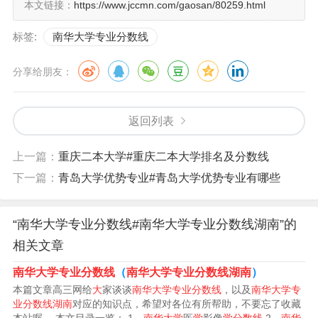
本文链接：
https://www.jccmn.com/gaosan/80259.html
学护理研究生录取分数线为603分，护理硕士：总分305
标签:
南华大学专业分数线
分，单科满足A类地区国家线要求，考生需满足本人所报考
学科门类复试分数线要求，同时符合《南华大学2022年攻
分享给朋友：
读硕士学位研究生招生简章》的相关报考规定及要求，且
资格审查合格。
返回列表
南华大学多少分能上
上一篇：
重庆二本大学#重庆二本大学排名及分数线
年该学校录取分数线如下：2023南华大学在河北省本科批
下一篇：
青岛大学优势专业#青岛大学优势专业有哪些
普通类录取分数线是462分；在山西省本科一批B段普通类
录取分数线是501分；在湖南省本科批普通类专业组109录
“南华大学专业分数线#南华大学专业分数线湖南”的
取分数线是587分，专业组105录取分数线是541分，专业
相关文章
组108录取分数线是538分。
南华大学专业分数线
（
南华大学专业分数线湖南
）
本篇文章高三网给
大
家谈谈
南华大学专业分数线
，以及
南华大学专
理科587，文科509。根据南华大学查询显示：2023年，学
业分数线湖南
对应的知识点，希望对各位有所帮助，不要忘了收藏
校的录取分数线是理科587，位次20766，文科509，位次1