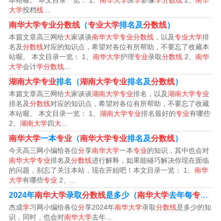
本站喔。 本文目录一览： 1、
南华大学
医
学
影像
学分数线
2、
南华
大学
投档
线
...
7282。
南华大学专业分数线
（
专业大学
排名及
分数线
）
年本科批普通类理科为532分，本科批普通类文科为499
本篇文章高三网给
大
家谈谈
南华大学专业分数线
，以及
专业大学
排
名及
分数线
对应的知识点，希望对各位有所帮助，不要忘了收藏本
分。根据南华大学官网得知，2023年南华大学在湖南的录
站喔。 本文目录一览： 1、
南华大学
护理
专业
录取
分数线
2、
南华
取分数线为，本科批普通类理科为532分，本科批普通类文
大学
会计
学分数线
...
科为499分。
湖南大学专业
排名（
湖南大学专业
排名及
分数线
）
本篇文章高三网给
大
家谈谈
湖南大学专业
排名，以及
湖南大学专业
年南华大学在湖南省物理类（本科批、普通类、专业组10
排名及
分数线
对应的知识点，希望对各位有所帮助，不要忘了收藏
本站喔。 本文目录一览： 1、
湖南大学专业
排名最好的
专业
有哪些
物+不限）录取分数线541分，位次47866，最低分差126。
2、
湖南大学
四
大
...
2023年南华大学在湖南省物理类（本科批、普通类、专业
南华大学
一本
专业
（
南华大学专业
排名及
分数线
）
组10物+不限）录取分数线532分，位次54616，最低分差1
今天高三网小编给各位
分
享
南华大学
一本
专业
的知识，其中也会对
南华大学专业
排名及
分数线
进行解释，如果能碰巧解决你现在面临
17。
的问题，别忘了关注本站，现在开始吧！本文目录一览： 1、
南华
大学
有哪些
专业
2、...
文科499分；理科521分。南华大学由中南工学院与衡阳医
2024年
南华大学
录取
分数线
是多少（
南华大学
去年每
专业分数线
学院于2000年3月合并组建，2002年10月，核工业第六研
杰成
学
习网小编给各位
分
享2024年
南华大学
录取
分数线
是多少的知
究所并入。中南工学院的前身是1959年创办的衡阳矿冶工
识，同时，也会对
南华大学
去年...