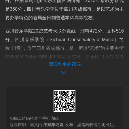
分。根据查询四川音乐学院官网得知，2023年录取分数线
是360分，四川音乐学院位于四川省成都市，是以艺术为主
要办学特色的省属全日制普通本科高等院校。
四川音乐学院2023艺考录取分数线：理科472分、文科516
分。四川音乐学院（Sichuan Conservatory of Music）简
称“川音”，位于四川省成都市，是一所以“艺术”为主要办学
特色的省属全日制普通本科高等院校，是全国11所独立设
阅读剩余的70%
置的专业音乐学院之一，全国31所独立设置艺术类院校之
一，硕士学位授予单位。
扫描二维码推送至手机访问。
版权声明：本文由
杰成学习网
发布，如需转载请注明出处。