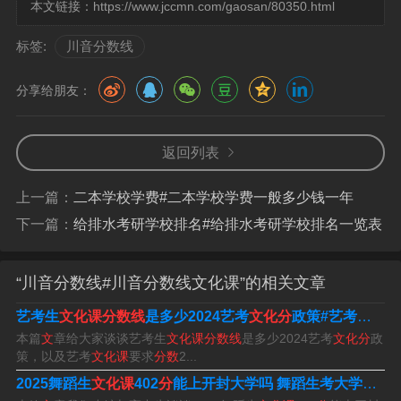
本文链接：
https://www.jccmn.com/gaosan/80350.html
标签:
川音分数线
分享给朋友：
2023年四川音乐学院艺考分数线?
返回列表
年四川音乐学院分数线如下
川音分数线
：音乐学类：本科3
上一篇：
二本学校学费#二本学校学费一般多少钱一年
55分
川音分数线
；专科140分。音乐学（理论）类：本科3
下一篇：
给排水考研学校排名#给排水考研学校排名一览表
95分。录音艺术类：本科370分
川音分数线
；专科140分。
作曲与作曲技术理论类：本科405分。音乐表演类：本科3
“川音分数线#川音分数线文化课”的相关文章
10分；专科140分。音乐类招生专业统一考试录取控制分
艺考生
文化课分数线
是多少2024艺考
文化分
政策#艺考
文化课
数线：音乐学类专业：本科205分；专科180分。
本篇
文
章给大家谈谈艺考生
文化课分数线
是多少2024艺考
文化分
政
策，以及艺考
文化课
要求
分数
2...
四川音乐学院2023艺考录取分数线：理科472分、文科516
2025舞蹈生
文化课
402
分
能上开封大学吗 舞蹈生考大学
文化
分。四川音乐学院（Sichuan Conservatory of Music）简