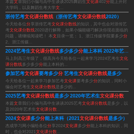
本篇
文
章我们小编与高中生谈谈2025舞蹈生
文化课
402
分
能上开封
称“川音”
川音分数线
，位于四川省成都市，是一所以“艺术”
大学吗，以及舞蹈生考大学
文
...
为主要办学特色
川音分数线
的省属全日制普通本科高等院
浙传艺考
文化课分数线
（浙传艺考
文化课分数线
2020）
今天给各位
分
享浙传艺考
文化课分数线
的知识，其中也会对浙传艺
校，是全国11所独立设置的专业音乐学院之一，全国31所
考
文化课分数线
2020进行解释，如果小编能碰巧解决你现在面临的
独立设置艺术类院校之一，硕士学位授予单位。
问题，请继续阅读吧！ 本
文
目录一览： 1、浙江传媒学院要多少
分
2、浙江传媒...
理科472分，文科516分。四川音乐学院是中国西南地区唯
2024艺考生
文化课分数线
多少多少
分
能上本科 2022年艺考生
一一所集音乐、美术、舞蹈、戏剧、传媒、工业设计、艺
马上到高三年级了，很高兴今天给各位一起来学习2024艺考生
文化
课分数线
多少多少
分
能上本科的...
术理论、艺术教育、艺术管理九大学科为一体的多学科、
参加艺考
文化课
要考多少
分
艺考生
文化课分数线
是多少
多层次综合高等艺术院校，2023艺考录取分数线：理科47
今天给各位一起来学习参加艺考
文化课
要考多少
分
的知识，同时小
2分，文科516分。
编会对艺考生
文化课分数线
是多少的...
2025艺考
文化课分数线
是多少 2020年艺术生
文化课分数
根据查询四川音乐学院美术学院官网显示，四川音乐学院2
本篇
文
章我们小编与高中生谈谈2025艺考
文化课分数线
是多少，以
023年四川省艺术类考生第一批调档线，美术学专业类266
及2020年艺术生
文化课分数
...
7分。
2024
文化课
多少
分
能上本科（2021
文化课分数线
是多少）
杰成学习网小编给各位
分
享2024
文化课
多少
分
能上本科的知识，同
川音2023艺考美术录取分数线为360分。川音是指四川音
时，也会对2021
文化课分数
...