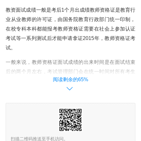
教资面试成绩一般是考后1个月出成绩教师资格证是教育行
业从业教师的许可证，由国务院教育行政部门统一印制，
在校专科本科都能报考教师资格证需要在社会上参加认证
考试等一系列测试后才能申请拿证2015年，教师资格证考
试。
一般来说，教师资格证面试成绩的出来时间是在面试结束
后的两个月左右，考试管理部门会在统一时间对所有考生
阅读剩余的65%
的面试成绩进行公布。考生可以通过相关的官方网站或拨
打咨询电话来查询自己的成绩。需要注意的是，在等待成
绩的这段时间里，考生不要过度焦虑，也不要过度期待。
教师资格考试面试成绩上半年和下半年成绩公布时间不一
致，上半年面试成绩一般是考后一个月左右公布，例如202
2年5月份教资面试，6月份便可以查询教资面试成绩 下半
扫描二维码推送至手机访问。