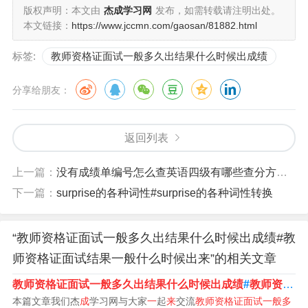
年教资面试成绩则在面试结束后的2-3个月左右公布，例如
版权声明：本文由
杰成学习网
发布，如需转载请注明出处。
2021年11月份教资面试，则在次年2月份可查成绩。
本文链接：
https://www.jccmn.com/gaosan/81882.html
标签:
教师资格证面试一般多久出结果什么时候出成绩
教师资格证面试成绩查询时间是多久?
分享给朋友：
该资格证书面试结束后60个工作日可以查询面试成绩。一
般情况下，教师资格证面试结束以后，考生可以在60个工
返回列表
作日查询自己的面试成绩。考生可通过中小学教师资格考
试网查询，教师资格证面试成绩有效期是单次有效，教师
上一篇：
没有成绩单编号怎么查英语四级有哪些查分方法#没有成绩单怎么证明四级过了
资格证面试成绩合格后即可获得中小学教师资格考试合格
下一篇：
surprise的各种词性#surprise的各种词性转换
证明。
教师资格证面试成绩一般会在面试后一个月左右公布。具
“教师资格证面试一般多久出结果什么时候出成绩#教
体时间可能会因地区和考试机构的不同而有所差异，但一
师资格证面试结果一般什么时候出来”的相关文章
般来说，考生可以在面试后一个月左右通过官方渠道查询
教师资格证面试一般多久出结果什么时候出成绩
#
教师资格证面试多
自己的面试成绩。在面试成绩公布之前，考生需要耐心等
本篇文章我们杰
成
学习网与大家
一
起
来
交流
教师资格证面试一般多