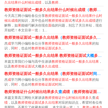
待。
久出结果什么时候出成绩
，以及
教师
...
教师资格证面试一般多久出结果什么时候出成绩
（
教师资格证面试
教师资格证面试一般一个月后就可以查到成绩了，可以注
今天高三网小编给各位分享
教师资格证面试一般多久出结果什么时
意官网或者权威公众号上给出的具体时间。教师资格证是
候出成绩
的知识，其中也会对
教师资格证面试
考
试多久出成绩
进行
解释，如
果
能碰巧解决你现在
面
临的问题，别忘了关注本站，现在
教育行业从业教师的许可证。在我国，需要在社会上参加
开始吧！本文目录
一
览： 1...
认证考试等一系列测试后才能申请教师资格证。教师资格
教师资格证面试一般多久出结果
（
教师资格证面试多久出来
证书在我国有两种获得形式：一是参加国家统考，二是参
杰
成
学习网小编给各位分享
教师资格证面试一般多久出结果
的知
识，同
时
，也会对
教师资格证面试多久
...
加地方自主考试。
教师资格证面试一般多久出结果
教师资格证面试
大概
多久出成绩
面试成绩查询时间为2021年6月15日起，考生自行登录教
本篇文章我们小编与高中生谈谈
教师资格证面试一般多久出结果
，
以及
教师资格证面试
大概
多久出成绩
...
育部中小学教师资格考试网站查询本次面试成绩。教资面
教师资格证面试一般多久出结果
（
教师资格证面试时
间
多久
试包含结构化或专业概述、试讲和答辩。其中，结构化或
杰
成
学习网小编给各位分享
教师资格证面试一般多久出结果
的知
专业概述占20%，试讲占70%，答辩占10%。考生可于202
识，同
时
，也会对
教师资格证面试时
间...
1年6月15日起，登录中国教育考试网查询面试结果。
教师资格证什么时候出结果多久
查
成绩
（
教师资格证面试多久出结果
本篇文章高三网给大家谈谈
教师资格证什么时候出结果多久
查
成
教师资格考试面试成绩上半年和下半年成绩公布时间不一
绩
，以及
教师资格证面试多久出结果
对应的知识点，希望对各位有
所帮助，不要忘了收藏本站喔。 本文目录
一
览： 1、
教资一般多久
致，上半年面试成绩一般是考后一个月左右公布，例如202