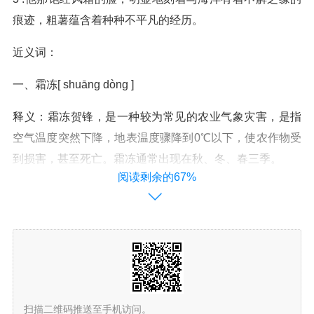
痕迹，粗薯蕴含着种种不平凡的经历。
近义词：
一、霜冻[ shuāng dòng ]
释义：霜冻贺锋，是一种较为常见的农业气象灾害，是指
空气温度突然下降，地表温度骤降到0℃以下，使农作物受
到损害，甚至死亡。霜冻通常出现在秋、冬、春三季。
阅读剩余的67%
二、冰霜 [bīng shuāng]
释义：冰与霜。比喻操守坚贞清白。
引证：《再生缘》第四六回：“住在伊家深不便，只惟立志
守冰霜。”
扫描二维码推送至手机访问。