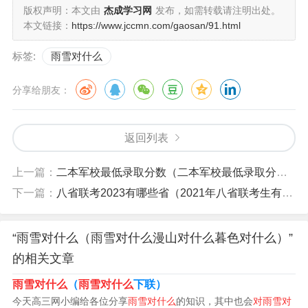
雨雪对什么
版权声明：本文由
杰成学习网
发布，如需转载请注明出处。
本文链接：
https://www.jccmn.com/gaosan/91.html
雨雪对风霜。在对对子中还有月明对星稀，明月对清风
标签:
雨雪对什么
等。对子指的是迅顷对偶，在诗词曲赋等韵文中称为对
仗。
分享给朋友：
什么是对偶
返回列表
对偶是用字数相等、结构相同、意义对称的一对短语或句
子来表达两个相对应或相近或意思相同的修辞方式。亩基
上一篇：
二本军校最低录取分数（二本军校最低录取分数线）
陆
下一篇：
八省联考2023有哪些省（2021年八省联考生有哪些省）
作用:语言凝练，句式整齐，音韵和谐，富有节奏感和音乐
美，使两方面的意思互相补充和映衬，加强语言的感人效
“雨雪对什么（雨雪对什么漫山对什么暮色对什么）”
果。
的相关文章
雨雪对什么
（
雨雪对什么
下联）
对偶从意义上讲前后两部分锋裂密切关联，凝练集中，有
今天高三网小编给各位分享
雨雪对什么
的知识，其中也会
对雨雪对
很强的概括力;从形式上看，前后两部分整齐均匀、音节和