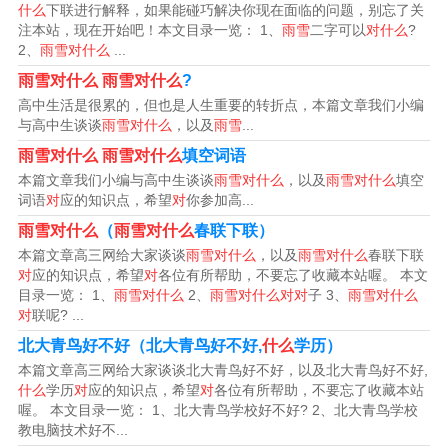
什么
下联进行解释，如果能碰巧解决你现在面临的问题，别忘了关
谐、具有戒律感。严格的对偶还讲究平仄，充分利用汉语
注本站，现在开始吧！本文目录一览： 1、
雨雪
二字可以
对什么
?
2、
雨雪对什么
...
的声调。
雨雪对什么
雨雪对什么
?
常用的对子
高中生活是很累的，但也是人生重要的转折点，本篇文章我们小编
与高中生谈谈
雨雪对什么
，以及
雨雪
...
青山对-- 绿水
雨雪对什么
雨雪对什么
填空词语
本篇文章我们小编与高中生谈谈
雨雪对什么
，以及
雨雪对什么
填空
绿叶对-- 红花
词语
对
应的知识点，希望
对
你参加高...
雨雪对什么
（
雨雪对什么
春联下联）
神州对-- 大地
本篇文章高三网给大家谈谈
雨雪对什么
，以及
雨雪对什么
春联下联
对
应的知识点，希望
对
各位有所帮助，不要忘了收藏本站喔。 本文
海角对-- 天涯
目录一览： 1、
雨雪对什么
2、
雨雪对什么对对
子 3、
雨雪对什么
对
联呢? ...
雨水对-- 火焰
北大青鸟好不好（北大青鸟好不好,
什么
学历）
本篇文章高三网给大家谈谈北大青鸟好不好，以及北大青鸟好不好,
漫山对-- 遍野
什么
学历
对
应的知识点，希望
对
各位有所帮助，不要忘了收藏本站
喔。 本文目录一览： 1、北大青鸟学校好不好? 2、北大青鸟学校
旧岁对-- 新年
教电脑技术好不...