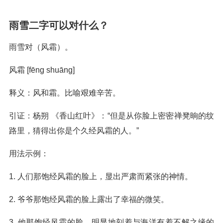
雨雪二字可以对什么？
雨雪对（风霜）。
风霜 [fēng shuāng]
释义：风和霜。比喻艰难辛苦。
引证：杨朔 《香山红叶》：“但是从你脸上密密禅凳晌的纹
路里，猜得出你是个久经风霜的人。”
用法示例：
1. 人们那饱经风霜的脸上，显出严肃而紧张的神情。
2. 爷爷那饱经风霜的脸上露出了幸福的微笑。
3 .他那饱经风霜的脸，明显地刻着与海洋有着不解之缘的