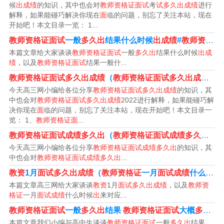
候
出成绩
的知识，其中也会对
教师资格证面试
考
试多久出成绩
进行
的面试成绩进行公布。考生可以通过相关的官方网站或拨
解释，如果能碰巧解决你现在
面
临的问题，别忘了关注本站，现在
开始吧！本文目录一览： 1...
打咨询电话来查询自己的成绩。
教师资格证面试
一般
多久出
结果什么时候
出成绩
#
教师资格证面试
教资面试后1个月出成绩。教资成绩一般在考后的30个工作
本篇文章给大家谈谈
教师资格证面试
一般
多久出
结果什么时候
出成
绩
，以及
教师资格证面试
结果一般什...
日左右可查询。在2022下半年教资报名公告中已经发布，
教师资格证面试多久出成绩
（
教师资格证面试多久出成绩
20
2022下半年教资笔试成绩查询时间12月9日，但是就笔试
今天高三网小编给各位分享
教师资格证面试多久出成绩
的知识，其
成绩而言，一般都有提前查询惯例。
中也会对
教师资格证面试多久出成绩
2022进行解释，如果能碰巧解
决你现在
面
临的问题，别忘了关注本站，现在开始吧！本文目录一
览： 1、
教师资格证面
...
教师资格证面试成绩多久出?多少分合格?
教师资格证面试成绩多久出
（
教师资格证面试成绩多久出
结
今天高三网小编给各位分享
教师资格证面试成绩多久出
的知识，其
1、教资成绩几月份出来 正常情况下，教师资格证考完笔
中也会对
教师资格证面试成绩多久出
...
试会在一个月左右出成绩，每年上半年的考试，教师资格
教资
1月
面试多久出成绩
（
教师资格证
一月
面试成绩
什么时候
证3月中旬笔试，4月中旬查成绩，在下半年教师资格证11
本篇文章高三网给大家谈谈
教资
1月
面试多久出成绩
，以及
教师资
月初笔试，12月上旬查成绩。
格证
一月
面试成绩
什么时候
出
来对应...
教师资格证面试
一般
多久出
结果
教师资格证面试
大概
多久出成绩
2、教师资格证面试的及格分数是60分。教师资格全国统考
本篇文章我们小编与高中生谈谈
教师资格证面试
一般
多久出
结果，