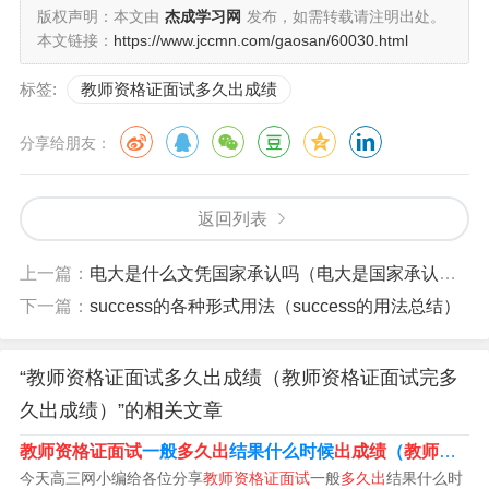
业从业教师的许可证，由国务院教育行政部门统一印制，
版权声明：本文由
杰成学习网
发布，如需转载请注明出处。
在校专科本科都能报考教师资格证需要在社会上参加认证
本文链接：
https://www.jccmn.com/gaosan/60030.html
考试等一系列测试后才能申请拿证2015年，教师资格证考
标签:
教师资格证面试多久出成绩
试。
分享给朋友：
教师资格证面试为6月12日公布成绩。教师资格证面试从各
省份来看，一般包括结构化、试讲、答辩等流程。结构化
返回列表
一般是两个问题，5分钟时间；通常包括七大类型和时政热
点问题，这两年时政热点考的特别多。
上一篇：
电大是什么文凭国家承认吗（电大是国家承认学历吗）
教资面试成绩2023年6月14日上午9时公布。教资面试合格
下一篇：
success的各种形式用法（success的用法总结）
分数。教资面试总分为100分，60分是合格标准，面试包
含结构化或专业概述、试讲和答辩。考生面试结果只提示
“教师资格证面试多久出成绩（教师资格证面试完多
合格或不合格，不公布具体分数。
久出成绩）”的相关文章
教师资格证面试
一般
多久出
结果什么时候
出成绩
（
教师资格证面试
一般来说，教师资格证面试成绩的出来时间是在面试结束
今天高三网小编给各位分享
教师资格证面试
一般
多久出
结果什么时
后的两个月左右，考试管理部门会在统一时间对所有考生